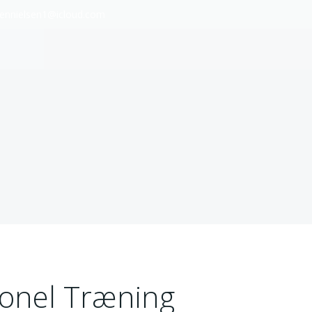
ennielsen1@icloud.com
ionel Træning