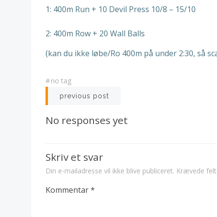
1: 400m Run + 10 Devil Press 10/8 – 15/10
2: 400m Row + 20 Wall Balls
(kan du ikke løbe/Ro 400m på under 2:30, så sca
#
no tag
Post
previous post
navigation
No responses yet
Skriv et svar
Din e-mailadresse vil ikke blive publiceret.
Krævede fel
Kommentar
*