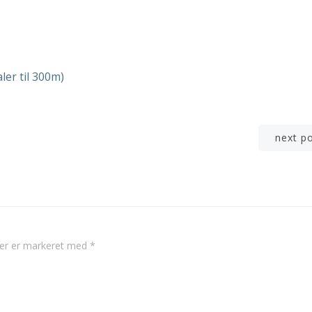
ler til 300m)
Post
next p
navigation
ter er markeret med
*