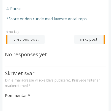
4: Pause
*Score er den runde med laveste antal reps
#
no tag
Post
Post
next post
previous post
navigation
navigation
No responses yet
Skriv et svar
Din e-mailadresse vil ikke blive publiceret.
Krævede felter er
markeret med
*
Kommentar
*