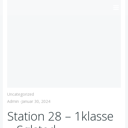
Videre
til
indhold
Uncategorized
Admin
-
Januar 30, 2024
Station 28 – 1klasse