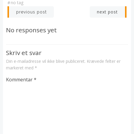
#
no tag
Post
Post
next post
previous post
navigation
navigation
No responses yet
Skriv et svar
Din e-mailadresse vil ikke blive publiceret.
Krævede felter er
markeret med
*
Kommentar
*