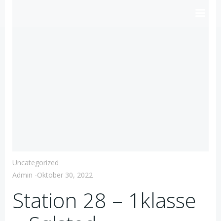
Videre
til
indhold
Uncategorized
Admin
-
Oktober 30, 2022
Station 28 – 1klasse