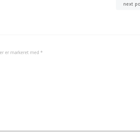
Post
next p
navigation
ter er markeret med
*