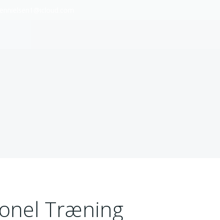
ennielsen1@icloud.com
ionel Træning